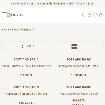
YENİ ÜYELERE ÖZEL İLK ALIŞVERİŞTE GEÇERLİ SEPETTE %5 İNDİRİM !
Geri Dön
Geri Dön
Geri Dön
ANASAYFA
TAKIMLAR
A
SIRALA
YENI
SOFT AND BASİC
SOFT AND BASİC
Kadın Bürümcük Basic Askılı Crop Kısa
Kapüşonlu Yanları Çıt Çıt Detaylı
Şort Alt Üst Şortlu Takım
Sweatshirt ve Nervürlü Lacivert
Pantolon Alt Üst Takım
619,99 TL
1.099,00 TL
SOFT AND BASİC
SOFT AND BASİC
%15
Kapüşonlu Yanları Çıt Çıt Detaylı
Punta Kaşkorse Raporlu Siyah
Sweatshirt ve Nervürlü Siyah Pantolon
Pantolon
699,00 TL
Alt Üst Takım
1.099,00 TL