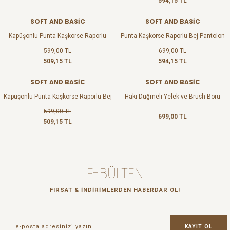
594,15 TL
SOFT AND BASİC
SOFT AND BASİC
%15
%15
Kapüşonlu Punta Kaşkorse Raporlu
Punta Kaşkorse Raporlu Bej Pantolon
Siyah Sweatshirt
599,00 TL
699,00 TL
509,15 TL
594,15 TL
SOFT AND BASİC
SOFT AND BASİC
%15
Kapüşonlu Punta Kaşkorse Raporlu Bej
Haki Düğmeli Yelek ve Brush Boru
Sweatshirt
Paça Pantolon
599,00 TL
699,00 TL
509,15 TL
E-BÜLTEN
FIRSAT & İNDİRİMLERDEN HABERDAR OL!
KAYIT OL