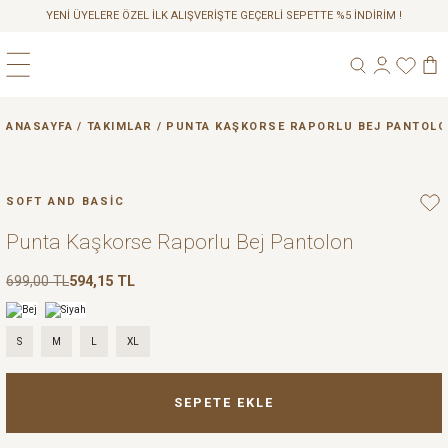
YENİ ÜYELERE ÖZEL İLK ALIŞVERİŞTE GEÇERLİ SEPETTE %5 İNDİRİM !
Geri Dön
Geri Dön
Geri Dön
ANASAYFA
TAKIMLAR
PUNTA KAŞKORSE RAPORLU BEJ PANTOL
A
SOFT AND BASİC
Punta Kaşkorse Raporlu Bej Pantolon
699,00 TL
594,15 TL
S
M
L
XL
SEPETE EKLE