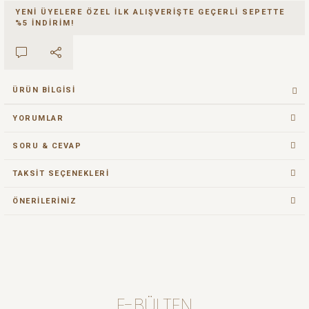
YENİ ÜYELERE ÖZEL İLK ALIŞVERİŞTE GEÇERLİ SEPETTE
%5 İNDİRİM!
ÜRÜN BILGISI
YORUMLAR
SORU & CEVAP
TAKSIT SEÇENEKLERI
ÖNERILERINIZ
E-BÜLTEN