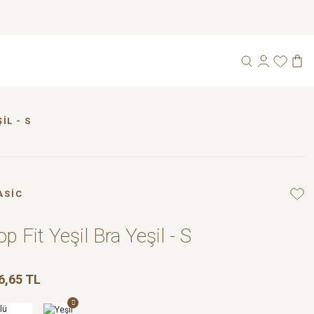
IL - S
ASİC
op Fit Yeşil Bra Yeşil - S
6,65 TL