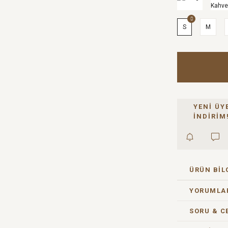
S
M
YENİ ÜY
İNDİRİM
ÜRÜN BIL
YORUMLA
SORU & C