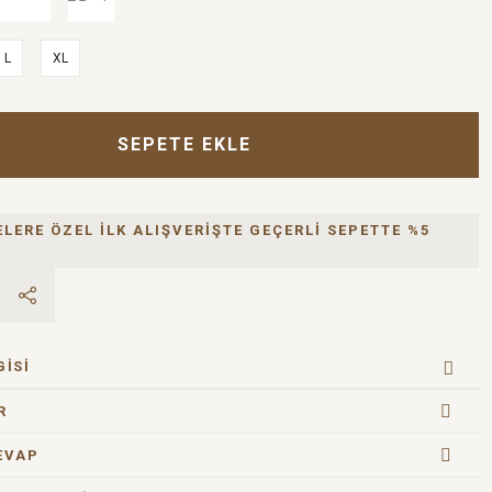
L
XL
SEPETE EKLE
ELERE ÖZEL İLK ALIŞVERİŞTE GEÇERLİ SEPETTE %5
!
GISI
R
EVAP