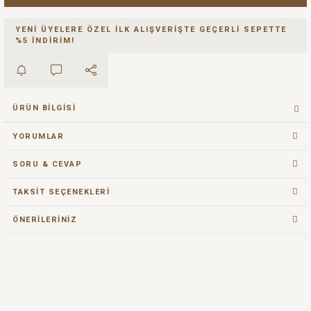
YENİ ÜYELERE ÖZEL İLK ALIŞVERİŞTE GEÇERLİ SEPETTE
%5 İNDİRİM!
ÜRÜN BILGISI
YORUMLAR
SORU & CEVAP
TAKSIT SEÇENEKLERI
ÖNERILERINIZ