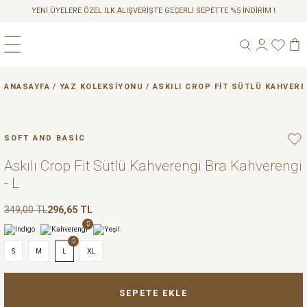
YENİ ÜYELERE ÖZEL İLK ALIŞVERİŞTE GEÇERLİ SEPETTE %5 İNDİRİM !
Geri Dön
Geri Dön
Geri Dön
ANASAYFA
YAZ KOLEKSIYONU
ASKILI CROP FIT SÜTLÜ KAHVERE
A
SOFT AND BASİC
Askılı Crop Fit Sütlü Kahverengi Bra Kahverengi
- L
349,00 TL
296,65 TL
S
M
L
XL
SEPETE EKLE